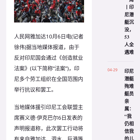
丨印
尼潜
艇沉
没，
人民网雅加达10月6日电(记者
53
人全
徐伟)据当地媒体报道，由于
遇难
反对印尼国会通过《创造就业
法案》(以下简称“法案”)，印
04-29
印尼
潜艇
尼多个劳工组织在全国范围内
殉难
举行抗议和罢工。
艇员
亲
当地媒体援引印尼工会联盟主
属：
“我
席赛义德·伊克巴尔6日发表的
仍相
声明报道称，此次罢工行动将
信我
的儿
有来自雅加达、泗水、巨港等