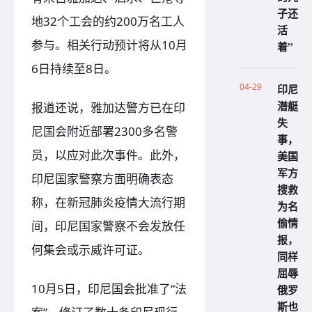
子还
地32个工会的约200万名工人
活
参与。相关行动预计将从10月
着”
6日持续至8日。
04-29
印尼
潜艇
报道还说，雅加达警方已在印
失
尼国会附近部署2300多名警
事，
员，以应对此次事件。此外，
美国
军方
印尼国家警察方面明确表态
搜救
称，在新冠肺炎疫情大流行期
为名
偷情
间，印尼国家警察不会发放任
报，
何集会或示威许可证。
同样
屈辱
10月5日，印尼国会批准了“法
俄罗
斯也