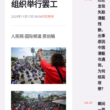
印尼
组织举行罢工
发现
失踪
2020年11月17日 09:56
印尼新闻
潜艇
残
骸，
出事
人民网-国际频道 原创稿
原因
中国
潜艇
也遇
到，
为何
结局
悲
惨？
04-29
瞬间
一周