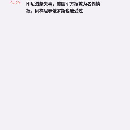
04-29
印尼潜艇失事，美国军方搜救为名偷情
报，同样屈辱俄罗斯也遭受过