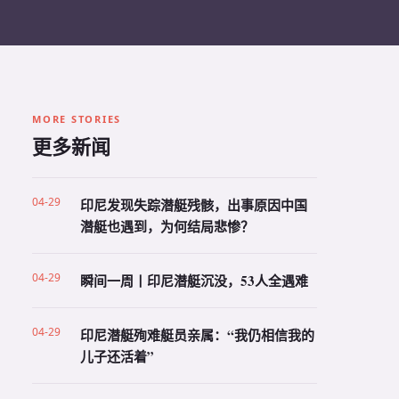
MORE STORIES
更多新闻
04-29
印尼发现失踪潜艇残骸，出事原因中国
潜艇也遇到，为何结局悲惨？
04-29
瞬间一周丨印尼潜艇沉没，53人全遇难
04-29
印尼潜艇殉难艇员亲属：“我仍相信我的
儿子还活着”