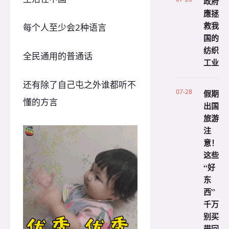
政府
應拯
救我
每个人至少会2种语言
国的
纺织
全民通用的普通话
工业
还有除了自己屯之外谁都听不
07-28
假期
懂的方言
出国
旅游
注
意！
这些
“好
东
西”
千万
别买
带回