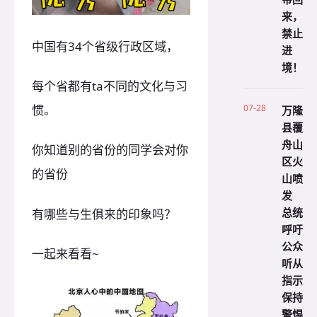
来，
禁止
中国有34个省级行政区域，
进
境！
每个省都有ta不同的文化与习
07-28
惯。
万隆
县覆
舟山
你知道别的省份的同学会对你
区火
的省份
山喷
发
总统
有哪些与生俱来的印象吗？
呼吁
公众
一起来看看~
听从
指示
保持
警惕