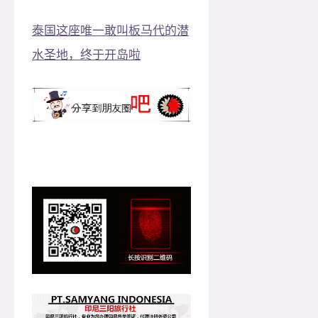
泰国这座唯一敢叫板马代的潜
水圣地，终于开岛啦