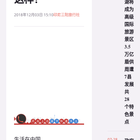
湖将
成为
2018年12月03日 15:10
印尼三阳旅行社
高级
国际
旅游
景区
3.5
万亿
盾供
周遭
7县
发展
共
28
个特
色景
点
生活在中国
07-28