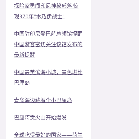
探险家勇闯印尼神秘部落 惊
现370年"木乃伊战士"
中国驻印尼登巴萨总领馆提醒
中国游客密切关注该馆发布的
最新提醒
中国最美滨海小城，景色堪比
巴厘岛
青岛海边藏着个小巴厘岛
巴厘阿贡火山开始爆发
全球吃得最好的国家——荷兰