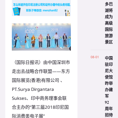
多巴
湖将
成为
高级
国际
旅游
景区
08-01
中国
（国际日报讯）由中国深圳市
驻印
尼大
走出去战略合作联盟——东方
使馆
国际展览(香港)有限公司 、
昨举
PT.Surya Dirgantara
办建
军
Sukses、印中商务理事会联
92
合主办的“第三届2018印尼国
周年
招待
际消费类电子展”