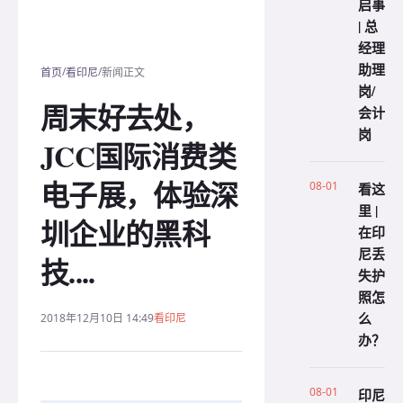
启事
| 总
经理
助理
/
/
首页
看印尼
新闻正文
岗/
周末好去处，
会计
岗
JCC国际消费类
电子展，体验深
08-01
看这
里 |
圳企业的黑科
在印
尼丢
技....
失护
照怎
么
2018年12月10日 14:49
看印尼
办？
08-01
印尼