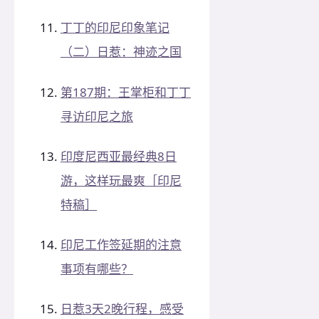
丁丁的印尼印象笔记
（二）日惹：神迹之国
第187期：王掌柜和丁丁
寻访印尼之旅
印度尼西亚最经典8日
游，这样玩最爽［印尼
特稿］
印尼工作签延期的注意
事项有哪些？
日惹3天2晚行程，感受