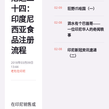
十四：
02-09
狂野爪哇国（一）
印度尼
02-08
泗水有个巴翁哥——
西亚食
一位印尼华人的奇闻轶
事
品注册
流程
02-08
印尼新冠资讯速递
（二）
2018年03月09日
13:44
老杜在印尼
在印尼销售或