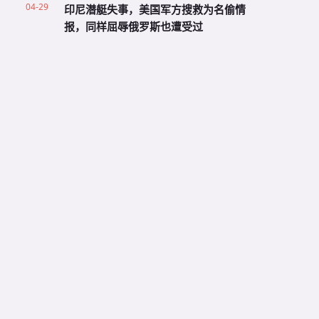
04-29
印尼潜艇失事，美国军方搜救为名偷情
报，同样屈辱俄罗斯也遭受过