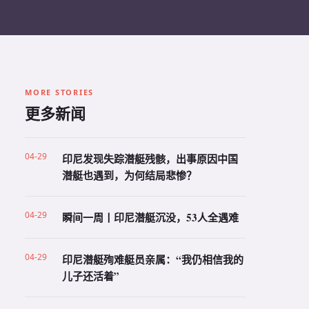
MORE STORIES
更多新闻
04-29
印尼发现失踪潜艇残骸，出事原因中国
潜艇也遇到，为何结局悲惨？
04-29
瞬间一周丨印尼潜艇沉没，53人全遇难
04-29
印尼潜艇殉难艇员亲属：“我仍相信我的
儿子还活着”