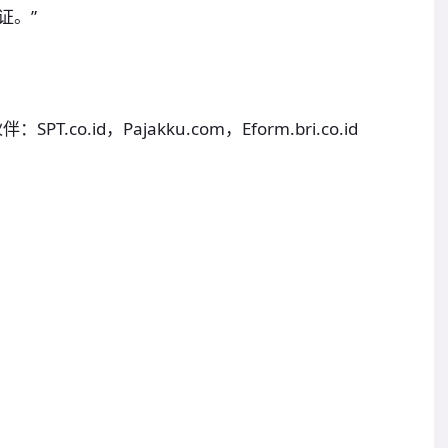
证。”
.co.id，Pajakku.com，Eform.bri.co.id