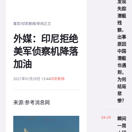
发现
失踪
潜艇
残
/
/
首页
印尼新闻
新闻正文
骸，
外媒：印尼拒绝
出事
原因
美军侦察机降落
中国
潜艇
加油
也遇
到，
为何
2021年01月29日 13:44
印尼新闻
结局
悲
惨？
来源:参考消息网
04-29
瞬间
一周