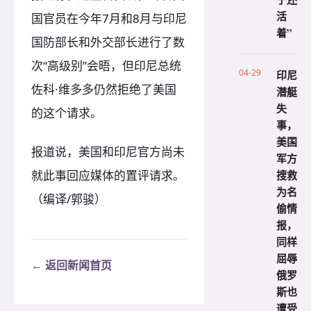
活
国官员在今年7月和8月与印尼
着”
国防部长和外交部长进行了数
次“高级别”会晤，但印尼总统
04-29
印尼
佐科·维多多仍然拒绝了美国
潜艇
失
的这个请求。
事，
美国
报道说，美国和印尼官方尚未
军方
就此事回应媒体的置评请求。
搜救
为名
（编译/郭骏）
偷情
报，
同样
屈辱
← 返回新闻首页
俄罗
斯也
遭受