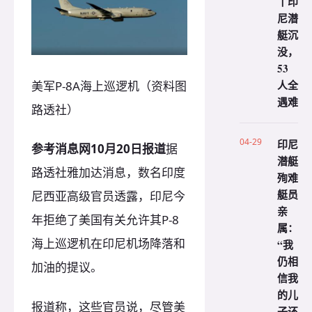
丨印
尼潜
艇沉
没，
53
人全
美军P-8A海上巡逻机（资料图
遇难
路透社）
04-29
印尼
参考消息网10月20日报道
据
潜艇
路透社雅加达消息，数名印度
殉难
艇员
尼西亚高级官员透露，印尼今
亲
年拒绝了美国有关允许其P-8
属：
海上巡逻机在印尼机场降落和
“我
仍相
加油的提议。
信我
的儿
报道称，这些官员说，尽管美
子还