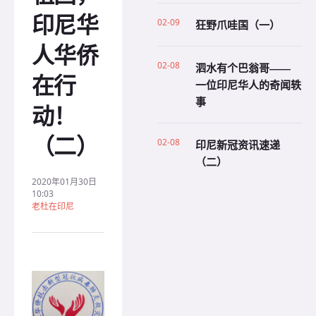
印尼华
02-09
狂野爪哇国（一）
人华侨
02-08
泗水有个巴翁哥——
在行
一位印尼华人的奇闻轶
事
动！
（二）
02-08
印尼新冠资讯速递
（二）
2020年01月30日
10:03
老杜在印尼