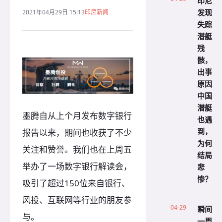
印尼
发现
2021年04月29日 15:13
印尼新闻
失踪
潜艇
残
骸，
出事
原因
中国
潜艇
墨腾自从上个月发布数字银行
也遇
到，
报告以来，期间也收获了不少
为何
关注和赞誉。我们也在上周五
结局
举办了一场数字银行解读会，
悲
惨？
吸引了超过150位来自银行、
风投、互联网等行业的朋友参
04-29
瞬间
与。
一周