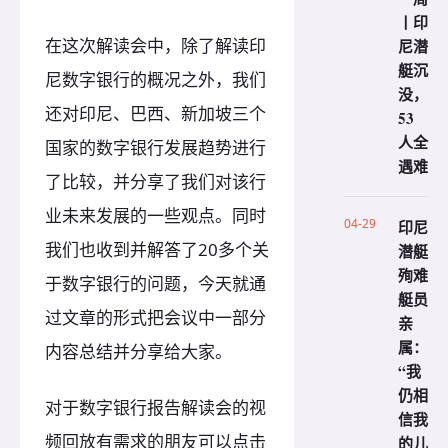
丨印
在这次解读会中，除了解读印
尼潜
艇沉
尼数字银行的概况之外，我们
没，
还对印尼、巴西、新加坡三个
53
人全
国家的数字银行发展趋势进行
遇难
了比较，并分享了我们对该行
业未来发展的一些观点。同时
04-29
印尼
我们也收到并解答了20多个关
潜艇
殉难
于数字银行的问题，今天就通
艇员
过文章的形式把会议中一部分
亲
属：
内容总结并分享给大家。
“我
仍相
对于数字银行报告解读会的视
信我
频回放有需求的朋友可以点击
的儿