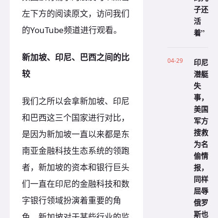
子还
左下方的阅读原文，访问我们
活
的YouTube频道进行观看。
着”
新加坡、印尼、巴西之间的比
04-29
印尼
较
潜艇
失
事，
我们之所以会拿新加坡、印尼
美国
和巴西这三个国家进行对比，
军方
搜救
是因为新加坡一直以来都是东
为名
南亚金融科技生态系统的领跑
偷情
者，新加坡的资本和银行巨头
报，
同样
们一直在印尼的金融科技和数
屈辱
字银行领域扮演着重要的角
俄罗
斯也
色，新加坡对于某些行业的监