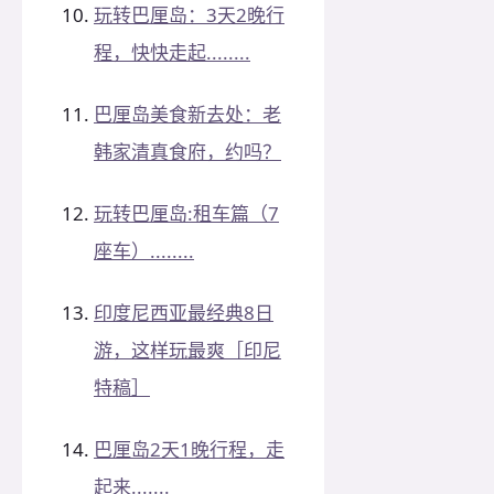
玩转巴厘岛：3天2晚行
程，快快走起........
巴厘岛美食新去处：老
韩家清真食府，约吗？
玩转巴厘岛:租车篇（7
座车）........
印度尼西亚最经典8日
游，这样玩最爽［印尼
特稿］
巴厘岛2天1晚行程，走
起来.......