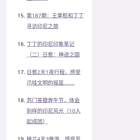
第187期：王掌柜和丁丁
寻访印尼之旅
丁丁的印尼印象笔记
（二）日惹：神迹之国
日惹2天1夜行程，感受
爪哇文明的摇篮.......
苏门答腊奔牛节，体会
别样的印尼风光（10人
起成团）
棉兰4天3晚游，感受苏