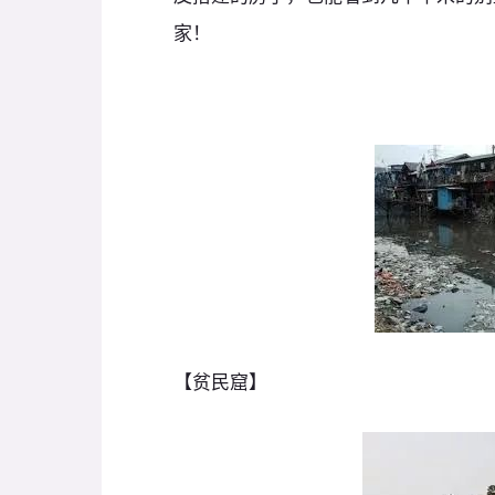
家！
【贫民窟】