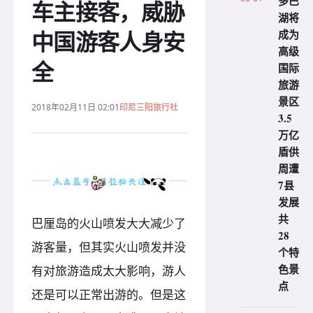
多巴
车主接客，威胁
湖将
中国游客人身安
成为
高级
全
国际
旅游
景区
2018年02月11日 02:01
印尼三阳旅行社
3.5
万亿
盾供
周遭
7县
发展
共
巴厘岛的火山喷发大大减少了
28
游客量，但其实火山喷发并没
个特
色景
有对旅游造成太大影响，游人
点
还是可以正常出游的。但是这