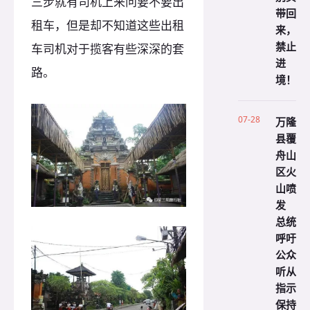
三步就有司机上来问要不要出
带回
租车，但是却不知道这些出租
来，
禁止
车司机对于揽客有些深深的套
进
路。
境！
07-28
万隆
县覆
舟山
区火
山喷
发
总统
呼吁
公众
听从
指示
保持