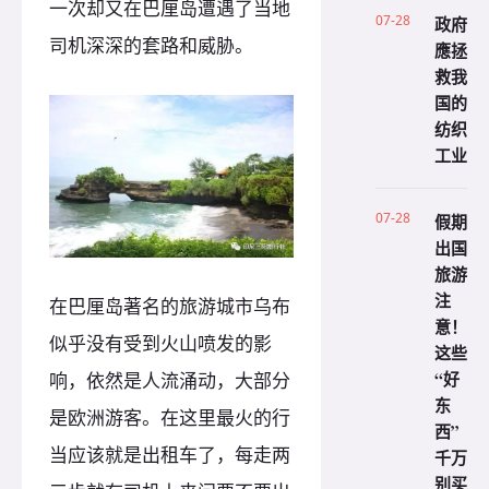
一次却又在巴厘岛遭遇了当地
07-28
政府
司机深深的套路和威胁。
應拯
救我
国的
纺织
工业
07-28
假期
出国
旅游
注
在巴厘岛著名的旅游城市乌布
意！
似乎没有受到火山喷发的影
这些
“好
响，依然是人流涌动，大部分
东
是欧洲游客。在这里最火的行
西”
当应该就是出租车了，每走两
千万
别买