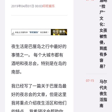
酒吧
“捡
2019年04月01日 00:03
印尼娱乐
尸”
文
化：
女孩
被性
侵，
夜生活是巴厘岛之行中最好的
到底
有多
事情之一。 每个大城市都有
容
酒吧和夜总会，特别是在岛的
易？
南部。
07-15
马尔
我已经写了一篇关于巴厘岛最
代夫
夜生
好的夜总会的文章，但是这里
活指
我将重点介绍夜生活区和他们
南
的特点。 我希望这会帮助你