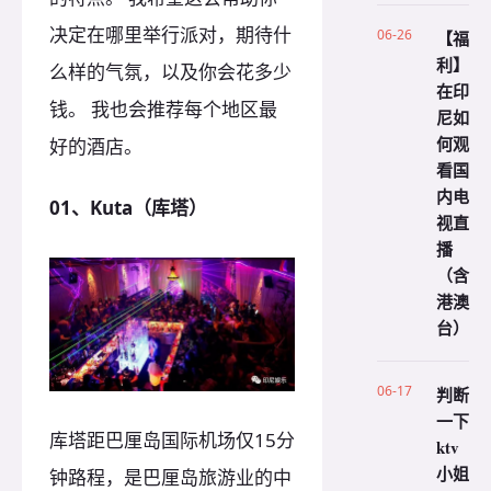
决定在哪里举行派对，期待什
06-26
【福
利】
么样的气氛，以及你会花多少
在印
钱。 我也会推荐每个地区最
尼如
何观
好的酒店。
看国
内电
01、Kuta（库塔）
视直
播
（含
港澳
台）
06-17
判断
一下
库塔距巴厘岛国际机场仅15分
ktv
小姐
钟路程，是巴厘岛旅游业的中