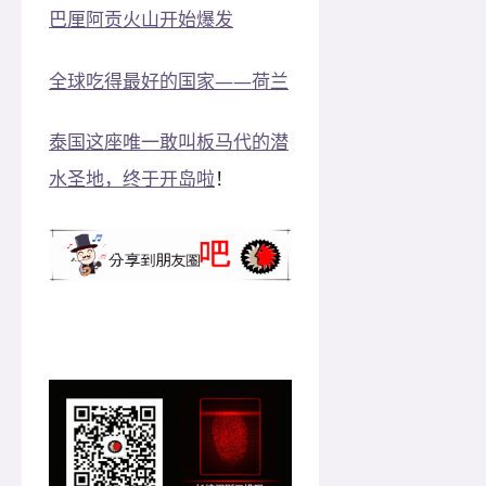
巴厘阿贡火山开始爆发
全球吃得最好的国家——荷兰
泰国这座唯一敢叫板马代的潜
水圣地，终于开岛啦
！