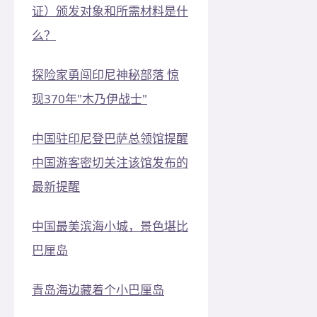
证）颁发对象和所需材料是什
么？
探险家勇闯印尼神秘部落 惊
现370年"木乃伊战士"
中国驻印尼登巴萨总领馆提醒
中国游客密切关注该馆发布的
最新提醒
中国最美滨海小城，景色堪比
巴厘岛
青岛海边藏着个小巴厘岛