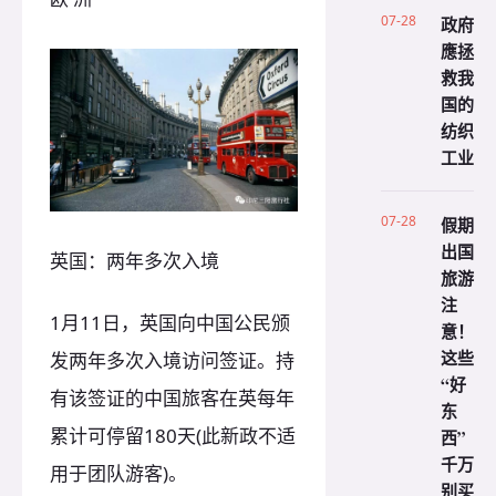
07-28
政府
應拯
救我
国的
纺织
工业
07-28
假期
出国
英国：两年多次入境
旅游
注
1月11日，英国向中国公民颁
意！
这些
发两年多次入境访问签证。持
“好
有该签证的中国旅客在英每年
东
累计可停留180天(此新政不适
西”
千万
用于团队游客)。
别买