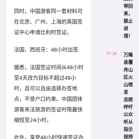
带回
同时，中国游客同一套材料可
来，
禁止
在北京、广州、上海的英国签
进
证中心申请比利时签证。
境！
法国、西班牙：48小时出签
07-28
万隆
县覆
据悉，法国签证时间从48小时
舟山
区火
至4天改为目标不超过48小
山喷
时，且可以自由选择办签地
发
点，不受户口约束。中国团体
总统
呼吁
游客来法旅游的签证时限最快
公众
缩短至24小时。
听从
指示
保持
此外，享受48小时快速签证办