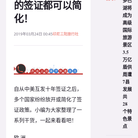
多巴
的签证都可以简
湖将
化！
成为
高级
国际
2019年03月24日 00:45
印尼三阳旅行社
旅游
景区
3.5
万亿
盾供
周遭
7县
自从中美互发十年签证之后，
发展
共
多个国家纷纷放开或简化了签
28
证政策。小编为大家整理了一
个特
色景
系列干货，一起来看看吧！
点
欧 洲