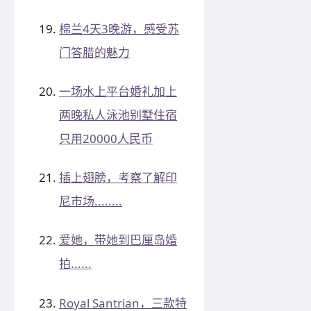
棉兰4天3晚游，感受苏
门答腊的魅力
一场水上平台婚礼加上
两晚私人泳池别墅住宿
只用20000人民币
插上翅膀，考察了解印
尼市场........
爱她，带她到巴厘岛婚
拍......
Royal Santrian，三款特