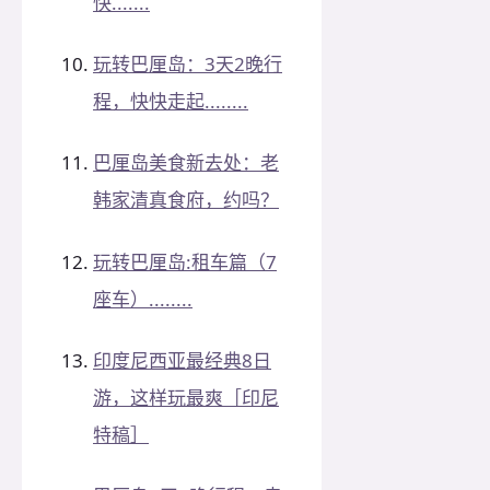
快.......
玩转巴厘岛：3天2晚行
程，快快走起........
巴厘岛美食新去处：老
韩家清真食府，约吗？
玩转巴厘岛:租车篇（7
座车）........
印度尼西亚最经典8日
游，这样玩最爽［印尼
特稿］