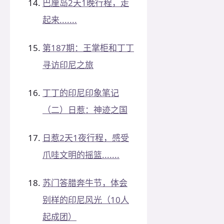
巴厘岛2天1晚行程，走
起来.......
第187期：王掌柜和丁丁
寻访印尼之旅
丁丁的印尼印象笔记
（二）日惹：神迹之国
日惹2天1夜行程，感受
爪哇文明的摇篮.......
苏门答腊奔牛节，体会
别样的印尼风光（10人
起成团）