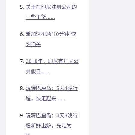
关于在印尼注册公司的
一些干货......
雅加达机场“10分钟”快
速通关
2018年，印尼有几天公
共假日......
玩转巴厘岛：5天4晚行
程，快走起来......
玩转巴厘岛：4天3晚行
程新鲜出炉，先走为