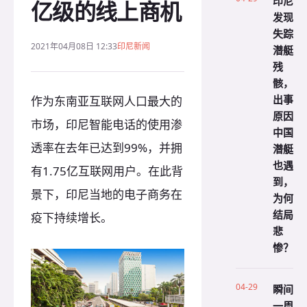
印尼
亿级的线上商机
发现
失踪
2021年04月08日 12:33
印尼新闻
潜艇
残
骸，
出事
作为东南亚互联网人口最大的
原因
市场，印尼智能电话的使用渗
中国
透率在去年已达到99%，并拥
潜艇
也遇
有1.75亿互联网用户。在此背
到，
景下，印尼当地的电子商务在
为何
结局
疫下持续增长。
悲
惨？
04-29
瞬间
一周