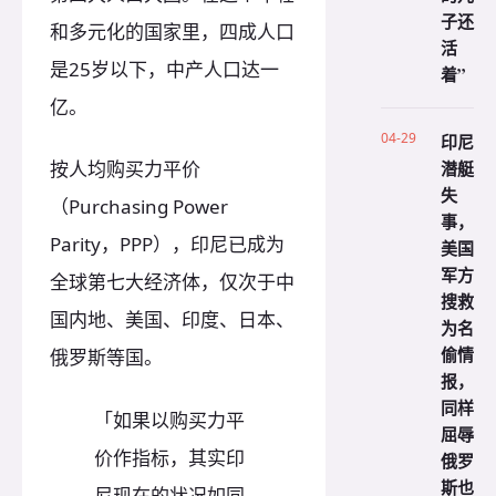
子还
和多元化的国家里，四成人口
活
是25岁以下，中产人口达一
着”
亿。
04-29
印尼
潜艇
按人均购买力平价
失
（Purchasing Power
事，
Parity，PPP），印尼已成为
美国
军方
全球第七大经济体，仅次于中
搜救
国内地、美国、印度、日本、
为名
偷情
俄罗斯等国。
报，
同样
「如果以购买力平
屈辱
价作指标，其实印
俄罗
斯也
尼现在的状况如同