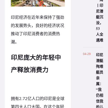
丨印
尼潜
艇沉
印尼经济在近年来保持了强劲
没，
的发展势头，良好的经济状况
53
推动了印尼消费者的消费热
人全
遇难
潮。
04-29
印尼
印尼庞大的年轻中
潜艇
殉难
产释放消费力
艇员
亲
属：
“我
仍相
拥有2.72亿人口的印尼是全球
信我
第四大人口大国。在这个年轻
的儿