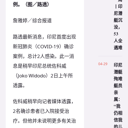
例。（图／路透）
丨印
尼潜
艇沉
詹雅婷／综合报道
没，
53
路透最新消息，印尼首度出现
人全
新冠肺炎（COVID-19）确诊
遇难
案例，总计2人感染。此一消
04-29
印尼
息是稍早印尼总统佐科威
潜艇
（Joko Widodo）2日上午所
殉难
透露。
艇员
亲
属：
佐科威稍早向记者媒体透露，
“我
2名确诊患者已入院接受治
仍相
信我
疗。但他并未说明更多有关治
的儿