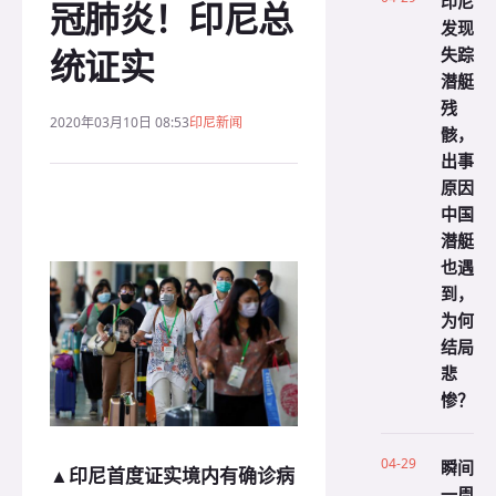
印尼
冠肺炎！印尼总
发现
统证实
失踪
潜艇
残
2020年03月10日 08:53
印尼新闻
骸，
出事
原因
中国
潜艇
也遇
到，
为何
结局
悲
惨？
04-29
瞬间
▲印尼首度证实境内有确诊病
一周