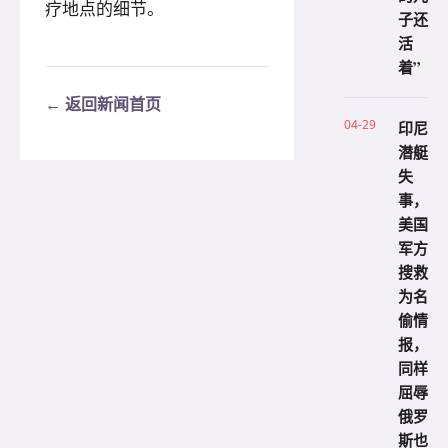
疗地点的细节。
子还
活
着”
← 返回新闻首页
04-29
印尼
潜艇
失
事，
美国
军方
搜救
为名
偷情
报，
同样
屈辱
俄罗
斯也