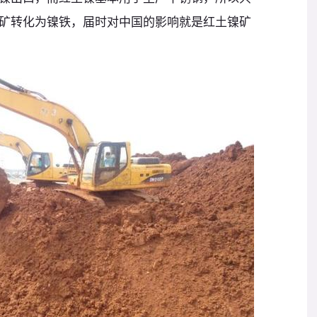
矿转化为镍铁，届时对中国的影响就是红土镍矿