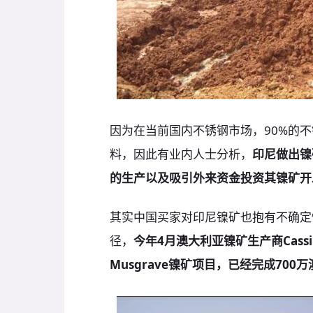
因为在当前国内不锈钢市场，90%的
料，因此有业内人士分析，
印尼做出镍
的生产以及吸引外来资金投资其镍矿开
其实中国买家对印尼镍矿也抱有不确定
径，
今年4月澳大利亚镍矿生产商Cassin
Musgrave镍矿项目，已经完成70