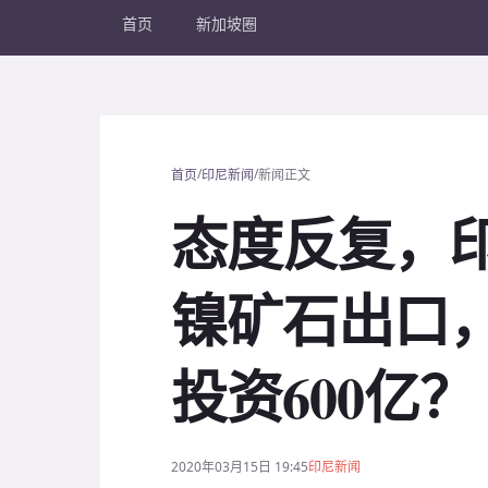
首页
新加坡圈
/
/
首页
印尼新闻
新闻正文
态度反复，
镍矿石出口
投资600亿？
2020年03月15日 19:45
印尼新闻