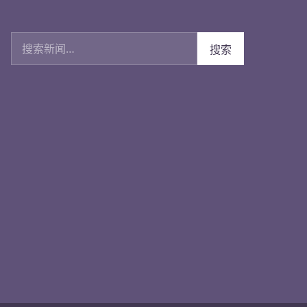
搜索新闻
搜索