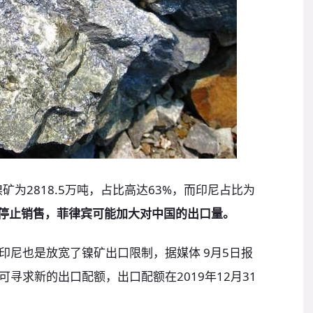
矿为2818.5万吨，占比高达63%，而印尼占比为
停止销售，菲律宾可能加大对中国的出口量。
印尼也是放宽了镍矿出口限制，据媒体 9月5日报
寻求新的出口配额，出口配额在2019年12月31