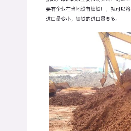
要有企业在当地设有镍铁厂，就可以将
进口量变小，镍铁的进口量变多。