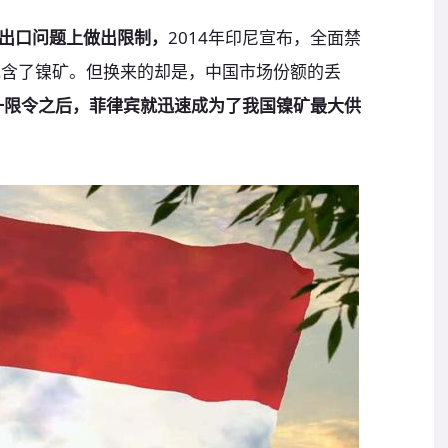
出口问题上做出限制，
2014年印尼宣布，全面禁
包含了镍矿。但换来的却是，中国市场份额的丢
这一限令之后，菲律宾就迅速成为了我国镍矿最大供