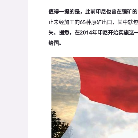
值得一提的是，此前印尼也曾在镍矿的
止未经加工的65种原矿出口，其中就
失。
据悉，在2014年印尼开始实施
给国。