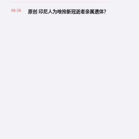
06-26
原创 印尼人为啥抢新冠逝者亲属遗体？