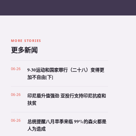
MORE STORIES
更多新闻
06-26
9·30运动和国家罪行（二十八）变得更
加不自由[下]
06-26
印尼盾升值强劲 亚投行支持印尼抗疫和
扶贫
06-26
总统提醒八月旱季来临 99%的森火都是
人为造成