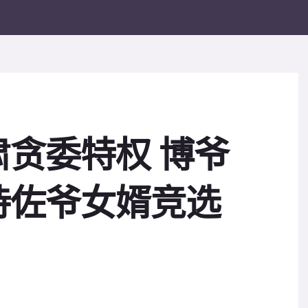
贪委特权 博爷
持佐爷女婿竞选