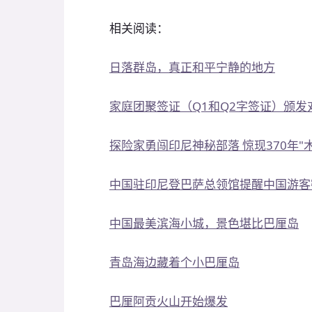
相关阅读：
日落群岛，真正和平宁静的地方
家庭团聚签证（Q1和Q2字签证）颁
探险家勇闯印尼神秘部落 惊现370年"
中国驻印尼登巴萨总领馆提醒中国游客
中国最美滨海小城，景色堪比巴厘岛
青岛海边藏着个小巴厘岛
巴厘阿贡火山开始爆发