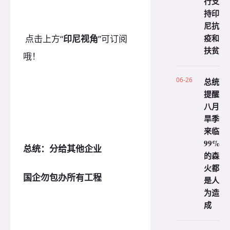
行支
持印
尼抗
疫和
点击上方“
印尼视角
”可订阅
扶贫
哦！
06-26
总统
提醒
八月
旱季
来临
99%
总统：分给其他企业
的森
火都
国企勿包办所有工程
是人
为造
成