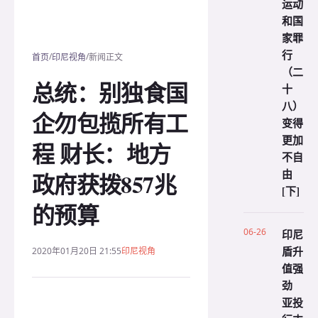
运动
和国
家罪
行
/
/
首页
印尼视角
新闻正文
（二
总统：别独食国
十
八）
企勿包揽所有工
变得
更加
程 财长：地方
不自
由
政府获拨857兆
[下]
的预算
06-26
印尼
盾升
2020年01月20日 21:55
印尼视角
值强
劲
亚投