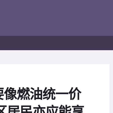
要像燃油统一价
区居民亦应能享