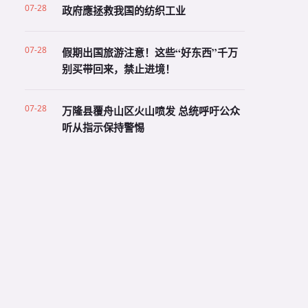
07-28
政府應拯救我国的纺织工业
07-28
假期出国旅游注意！这些“好东西”千万
别买带回来，禁止进境！
07-28
万隆县覆舟山区火山喷发 总统呼吁公众
听从指示保持警惕