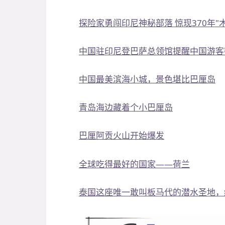
探险家勇闯印尼神秘部落 惊现370年"
中国驻印尼登巴萨总领馆提醒中国游客
中国最美滨海小城，景色堪比巴厘岛
青岛海边藏着个小巴厘岛
巴厘阿贡火山开始爆发
全球吃得最好的国家——荷兰
泰国这座唯一敢叫板马代的潜水圣地，