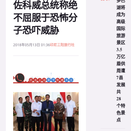
多巴
佐科威总统称绝
湖将
不屈服于恐怖分
成为
高级
子恐吓威胁
国际
旅游
景区
2018年05月13日 01:36
印尼三阳旅行社
3.5
万亿
盾供
周遭
7县
发展
共
28
个特
色景
点