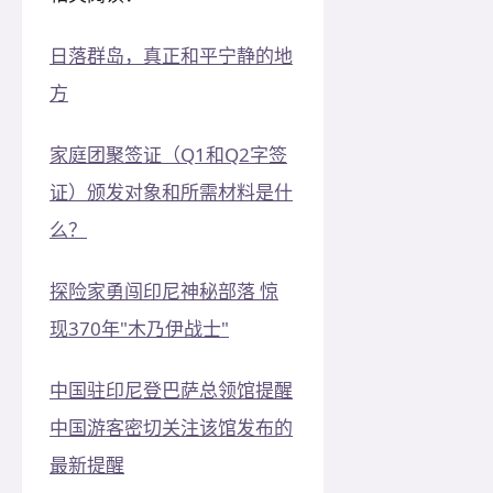
日落群岛，真正和平宁静的地
方
家庭团聚签证（Q1和Q2字签
证）颁发对象和所需材料是什
么？
探险家勇闯印尼神秘部落 惊
现370年"木乃伊战士"
中国驻印尼登巴萨总领馆提醒
中国游客密切关注该馆发布的
最新提醒