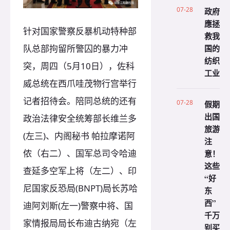
07-28
政府
應拯
针对国家警察反暴机动特种部
救我
国的
队总部拘留所警囚的暴力冲
纺织
突，周四（5月10日），佐科
工业
威总统在西爪哇茂物行宫举行
记者招待会。陪同总统的还有
07-28
假期
出国
政治法律安全统筹部长维兰多
旅游
(左三)、内阁秘书 帕拉摩诺阿
注
侬（右二）、国军总司令哈迪
意！
这些
查延多空军上将（左二）、印
“好
尼国家反恐局(BNPT)局长苏哈
东
西”
迪阿刘斯(左一)警察中将、国
千万
家情报局局长布迪古纳宛（左
别买