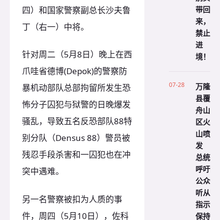
带回
四）和国家警察副总长沙夫鲁
来，
丁（右一）中将。
禁止
进
针对周二（5月8日）晚上在西
境！
爪哇省德博(Depok)的警察防
07-28
万隆
暴机动部队总部拘留所发生恐
县覆
怖分子囚犯与狱警的日晚爆发
舟山
骚乱，导致五名反恐部队88特
区火
山喷
别分队（Densus 88）警员被
发
残忍手段杀害和一囚犯也在冲
总统
呼吁
突中遇难。
公众
听从
另一名警察被扣为人质的事
指示
件，周四（5月10日），佐科
保持