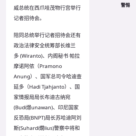
警惕
威总统在西爪哇茂物行宫举行
记者招待会。
陪同总统举行记者招待会还有
政治法律安全统筹部长维兰
多 (Wiranto)、内阁秘书 帕拉
摩诺阿侬（Pramono
Anung）、国军总司令哈迪查
延多（Hadi Tjahjanto）、国
家情报局局长布迪古纳宛
(Budi燝unawan)、印尼国家
反恐局(BNPT)局长苏哈迪阿刘
斯(Suhardi燗lius)警察中将和