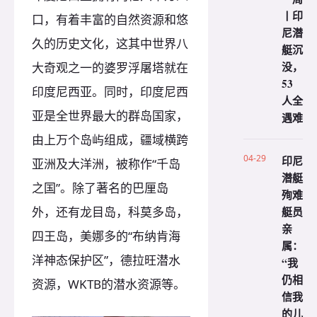
丨印
口，有着丰富的自然资源和悠
尼潜
久的历史文化，这其中世界八
艇沉
没，
大奇观之一的婆罗浮屠塔就在
53
印度尼西亚。同时，印度尼西
人全
亚是全世界最大的群岛国家，
遇难
由上万个岛屿组成，疆域横跨
04-29
印尼
亚洲及大洋洲，被称作“千岛
潜艇
之国”。除了著名的巴厘岛
殉难
艇员
外，还有龙目岛，科莫多岛，
亲
四王岛，美娜多的“布纳肯海
属：
洋神态保护区”，德拉旺潜水
“我
仍相
资源，WKTB的潜水资源等。
信我
的儿