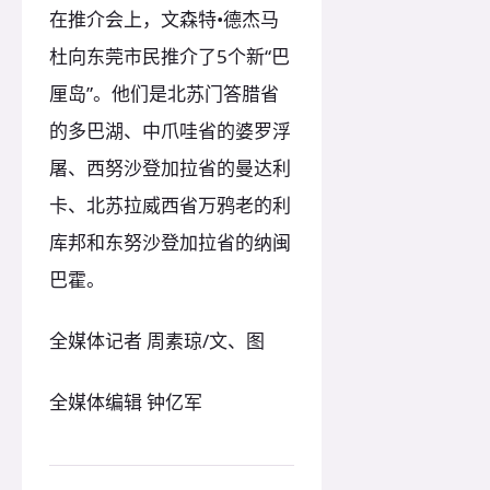
在推介会上，文森特•德杰马
杜向东莞市民推介了5个新“巴
厘岛”。他们是北苏门答腊省
的多巴湖、中爪哇省的婆罗浮
屠、西努沙登加拉省的曼达利
卡、北苏拉威西省万鸦老的利
库邦和东努沙登加拉省的纳闽
巴霍。
全媒体记者 周素琼/文、图
全媒体编辑 钟亿军