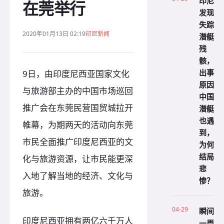
印尼
在莞举行
发现
失踪
2020年01月13日 02:19
印尼新闻
潜艇
残
骸，
出事
9日，由印度尼西亚国家文化
原因
与旅游部主办的中国市场巡回
中国
推广会在东莞民营国贸城拉开
潜艇
也遇
帷幕，为期两天的活动向东莞
到，
市民全面推广印度尼西亚的文
为何
结局
化与旅游资源，让市民能更深
悲
入地了解当地的经济、文化与
惨？
旅游。
04-29
瞬间
印度尼西亚拥有两亿六千万人
一周