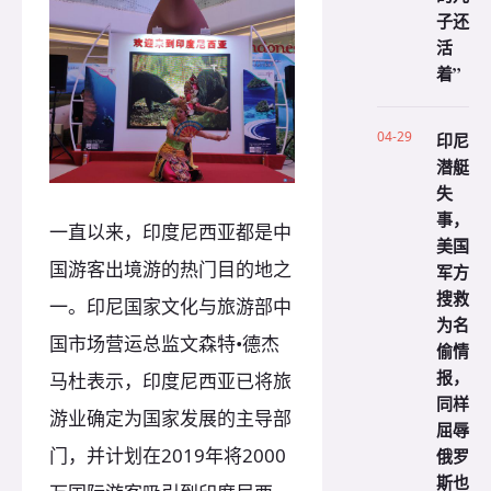
子还
活
着”
04-29
印尼
潜艇
失
事，
一直以来，印度尼西亚都是中
美国
国游客出境游的热门目的地之
军方
搜救
一。印尼国家文化与旅游部中
为名
国市场营运总监文森特•德杰
偷情
报，
马杜表示，印度尼西亚已将旅
同样
游业确定为国家发展的主导部
屈辱
门，并计划在2019年将2000
俄罗
斯也