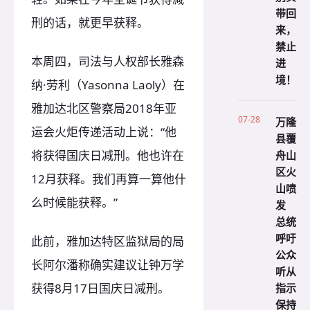
带回
刑的话，就更早获释。
来，
禁止
本周四，司法与人权部长雅森
进
境！
纳·劳利（Yasonna Laoly）在
雅加达北区警察局2018年亚
07-28
万隆
运会火炬传递活动上说：“他
县覆
舟山
将获得国庆日减刑。他也许在
区火
12月获释。我们再算一算他什
山喷
么时候能获释。”
发
总统
呼吁
此前，雅加达特区监狱局的局
公众
长阿尔潘称确实建议让钟万学
听从
指示
获得8月17日国庆日减刑。
保持