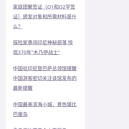
家庭团聚签证（Q1和Q2字签
证）颁发对象和所需材料是什
么？
探险家勇闯印尼神秘部落 惊
现370年"木乃伊战士"
中国驻印尼登巴萨总领馆提醒
中国游客密切关注该馆发布的
最新提醒
中国最美滨海小城，景色堪比
巴厘岛