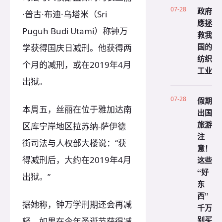
07-28
政府
·普古·布迪·乌塔米（Sri
應拯
Puguh Budi Utami）称钟万
救我
国的
学获得国庆日减刑。他获得两
纺织
个月的减刑，或在2019年4月
工业
出狱。
07-28
假期
本周五，丝丽在位于雅加达南
出国
旅游
区库宁岸地区拉苏纳-萨伊德
注
街司法与人权部大楼说：“获
意！
得减刑后，大约在2019年4月
这些
“好
出狱。”
东
西”
据她称，钟万学刑期还会再减
千万
别买
轻。如果在今年圣诞节获得减