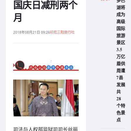
多巴
国庆日减刑两个
湖将
月
成为
高级
国际
2018年08月21日 09:26
印尼三阳旅行社
旅游
景区
3.5
万亿
盾供
周遭
7县
发展
共
28
个特
色景
点
司法与人权部监狱司司长丝丽