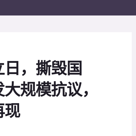
立日，撕毁国
发大规模抗议，
再现