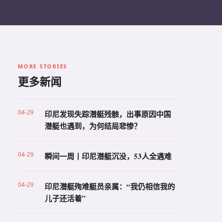
MORE STORIES
更多新闻
04-29
印尼发现失踪潜艇残骸，出事原因中国
潜艇也遇到，为何结局悲惨？
04-29
瞬间一周丨印尼潜艇沉没，53人全遇难
04-29
印尼潜艇殉难艇员亲属：“我仍相信我的
儿子还活着”