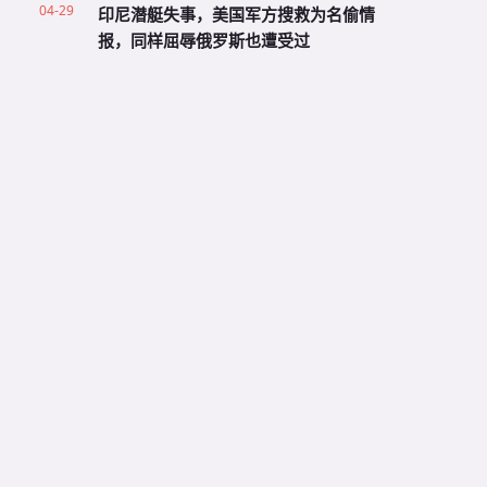
04-29
印尼潜艇失事，美国军方搜救为名偷情
报，同样屈辱俄罗斯也遭受过