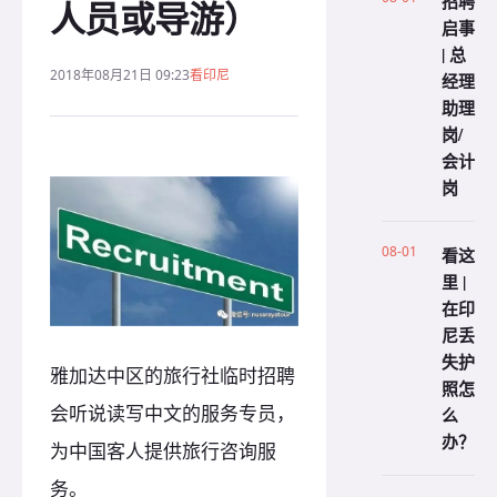
招聘
人员或导游）
启事
| 总
2018年08月21日 09:23
看印尼
经理
助理
岗/
会计
岗
08-01
看这
里 |
在印
尼丢
失护
雅加达中区的旅行社临时招聘
照怎
会听说读写中文的服务专员，
么
办？
为中国客人提供旅行咨询服
务。