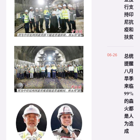
行支
持印
尼抗
疫和
扶贫
06-26
总统
提醒
八月
旱季
来临
99%
的森
火都
是人
为造
成