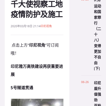
9·30
千大使视察工地
运动
疫情防护及施工
和国
家罪
行
2020年03月18日 21:14
印尼视角
（二
十
八）
点击上方“
印尼视角
”可订阅
变得
更加
哦！
不自
由
印尼雅万高铁建设再获重要进
[下]
展
06-26
印尼
5号隧道贯通
盾升
值强
劲
亚投