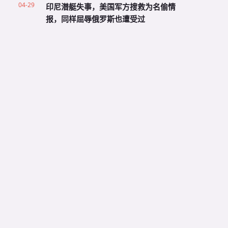
04-29
印尼潜艇失事，美国军方搜救为名偷情
报，同样屈辱俄罗斯也遭受过