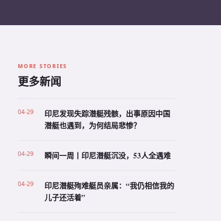
MORE STORIES
更多新闻
04-29
印尼发现失踪潜艇残骸，出事原因中国
潜艇也遇到，为何结局悲惨？
04-29
瞬间一周丨印尼潜艇沉没，53人全遇难
04-29
印尼潜艇殉难艇员亲属：“我仍相信我的
儿子还活着”