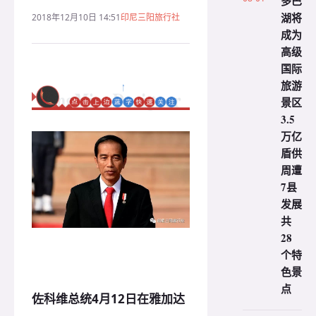
多巴
湖将
2018年12月10日 14:51
印尼三阳旅行社
成为
高级
国际
旅游
景区
3.5
万亿
盾供
周遭
7县
发展
共
28
个特
色景
点
佐科维总统4月12日在雅加达