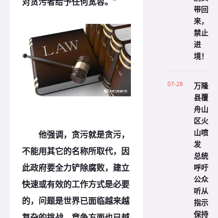
对贪污者给予任何宽容。”
带回
来，
禁止
进
境！
07-28
万隆
县覆
舟山
区火
山喷
他强调，贪污就是贪污，
发
不能用其它的名称所取代，因
总统
此政府要全力铲除腐败，建立
呼吁
公众
快速或有效的工作方式是必要
听从
的，问题是世界已面临越来越
指示
保持
复杂的挑战，竞争方面也已越