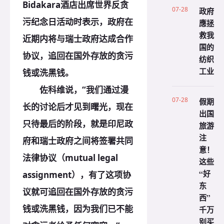
Bidakara酒店出席世界反贪
07-28
政府
污纪念日活动时表示，政府在
應拯
救我
近期内将与瑞士政府达成合作
国的
协议，追回在国外存放的贪污
纺织
工业
钱或洗黑钱。
佐科维说，“我们通过漫
07-28
假期
长的讨论后才见到曙光，现在
出国
只待最后的阶段，就是印尼政
旅游
注
府和瑞士政府之间将签署共同
意！
法律协议（mutual legal
这些
“好
assignment），有了这项协
东
议就可追回在国外存放的贪污
西”
钱或洗黑钱，因为我们已不能
千万
别买