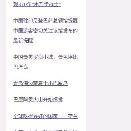
现370年"木乃伊战士"
中国驻印尼登巴萨总领馆提醒
中国游客密切关注该馆发布的
最新提醒
中国最美滨海小城，景色堪比
巴厘岛
青岛海边藏着个小巴厘岛
巴厘阿贡火山开始爆发
全球吃得最好的国家——荷兰