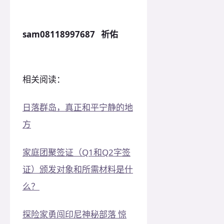
sam08118997687 祈佑
相关阅读：
日落群岛，真正和平宁静的地
方
家庭团聚签证（Q1和Q2字签
证）颁发对象和所需材料是什
么？
探险家勇闯印尼神秘部落 惊