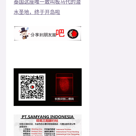
泰国这座唯一敢叫板马代的潜
水圣地，终于开岛啦