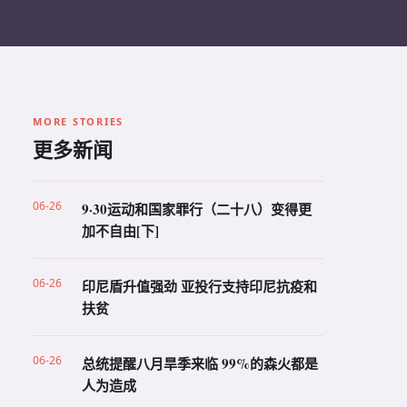
MORE STORIES
更多新闻
06-26
9·30运动和国家罪行（二十八）变得更
加不自由[下]
06-26
印尼盾升值强劲 亚投行支持印尼抗疫和
扶贫
06-26
总统提醒八月旱季来临 99%的森火都是
人为造成