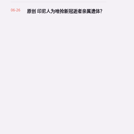
06-26
原创 印尼人为啥抢新冠逝者亲属遗体？