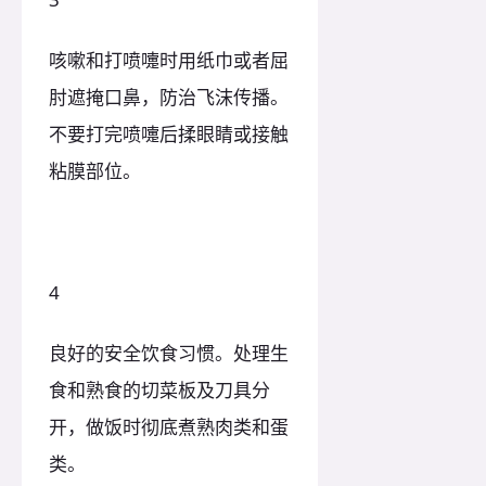
咳嗽和打喷嚏时用纸巾或者屈
肘遮掩口鼻，防治飞沫传播。
不要打完喷嚏后揉眼睛或接触
粘膜部位。
4
良好的安全饮食习惯。处理生
食和熟食的切菜板及刀具分
开，做饭时彻底煮熟肉类和蛋
类。