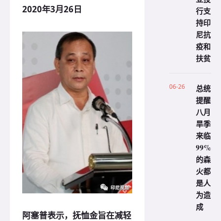
2020年3月26日
行支
持印
尼抗
疫和
扶贫
06-26
总统
提醒
八月
旱季
来临
99%
的森
火都
是人
为造
成
阿塞普表示，抚恤金旨在减轻