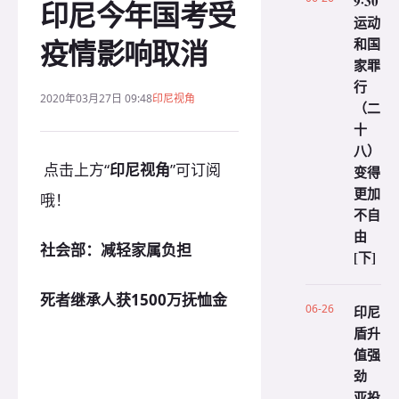
9·30
印尼今年国考受
运动
疫情影响取消
和国
家罪
行
2020年03月27日 09:48
印尼视角
（二
十
八）
点击上方“
印尼视角
”可订阅
变得
更加
哦！
不自
由
社会部：减轻家属负担
[下]
死者继承人获1500万抚恤金
06-26
印尼
盾升
值强
劲
亚投