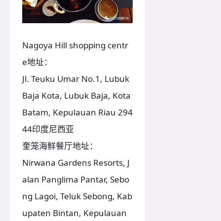
Nagoya Hill shopping centr
e地址：
Jl. Teuku Umar No.1, Lubuk
Baja Kota, Lubuk Baja, Kota
Batam, Kepulauan Riau 294
44印度尼西亚
奎笼海鲜餐厅地址：
Nirwana Gardens Resorts, J
alan Panglima Pantar, Sebo
ng Lagoi, Teluk Sebong, Kab
upaten Bintan, Kepulauan