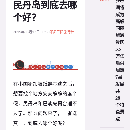
多巴
民丹岛到底去哪
湖将
个好？
成为
高级
国际
2019年03月12日 09:30
印尼三阳旅行社
旅游
景区
3.5
万亿
盾供
周遭
7县
在小国新加坡纸醉金迷之后，
发展
共
想要找个地方安安静静的度个
28
假，民丹岛和巴淡岛再合适不
个特
色景
过了。那么问题来了，二者选
点
其一，到底去哪个好呢？