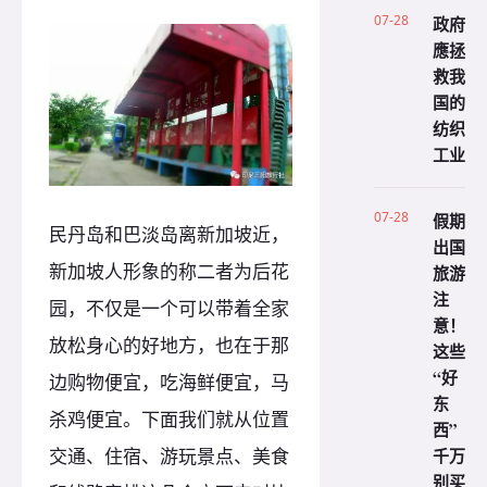
07-28
政府
應拯
救我
国的
纺织
工业
07-28
假期
民丹岛和巴淡岛离新加坡近，
出国
新加坡人形象的称二者为后花
旅游
注
园，不仅是一个可以带着全家
意！
放松身心的好地方，也在于那
这些
“好
边购物便宜，吃海鲜便宜，马
东
杀鸡便宜。下面我们就从位置
西”
千万
交通、住宿、游玩景点、美食
别买