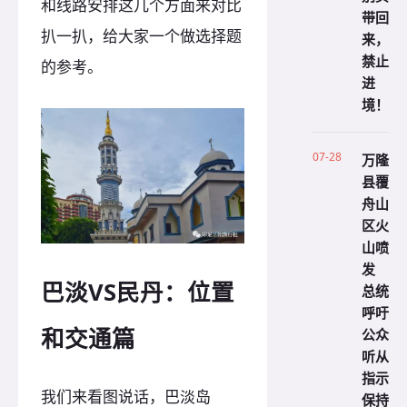
和线路安排这几个方面来对比
带回
扒一扒，给大家一个做选择题
来，
禁止
的参考。
进
境！
07-28
万隆
县覆
舟山
区火
山喷
发
巴淡VS民丹：位置
总统
呼吁
和交通篇
公众
听从
指示
我们来看图说话，巴淡岛
保持