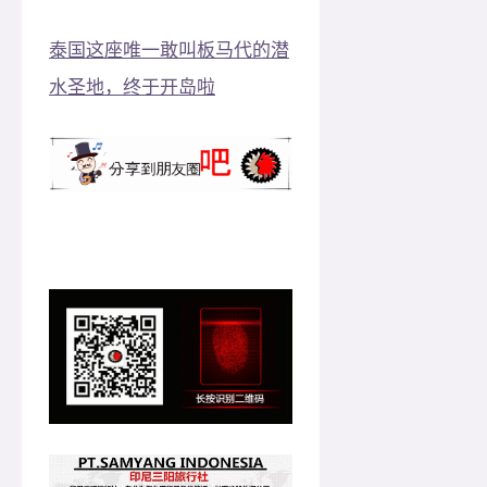
泰国这座唯一敢叫板马代的潜
水圣地，终于开岛啦