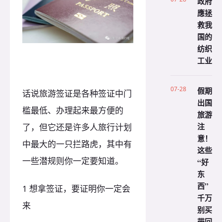
政府
應拯
救我
国的
纺织
工业
07-28
假期
话说旅游签证是各种签证中门
出国
槛最低、办理起来最方便的
旅游
注
了，但它还是许多人旅行计划
意！
中最大的一只拦路虎，其中有
这些
一些潜规则你一定要知道。
“好
东
西”
1 想拿签证，要证明你一定会
千万
来
别买
带回