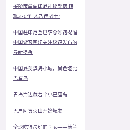
探险家勇闯印尼神秘部落 惊
现370年"木乃伊战士"
中国驻印尼登巴萨总领馆提醒
中国游客密切关注该馆发布的
最新提醒
中国最美滨海小城，景色堪比
巴厘岛
青岛海边藏着个小巴厘岛
巴厘阿贡火山开始爆发
全球吃得最好的国家——荷兰