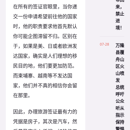
在所有的签证官眼里，当你递
来，
禁止
交一份申请希望前往他的国家
进
时，他的职责要求他首先默认
境！
你可能企图滞留不归。区别在
07-28
万隆
于，如果是美、日或者欧洲发
县覆
达国家，确实是人们理想的移
舟山
民目的地，他们要更加防范。
区火
山喷
而柬埔寨、越南等不发达国
发
家，他们并不真的相信你会留
总统
呼吁
在那里。
公众
听从
因此，办理旅游签证最有力的
指示
凭据是房子，其次是汽车，然
保持
警惕