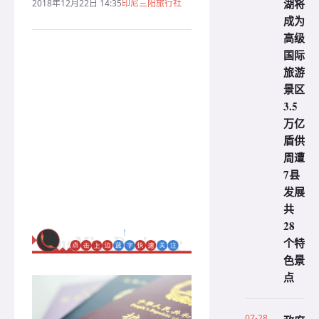
湖将
2018年12月22日 14:35
印尼三阳旅行社
成为
高级
国际
旅游
景区
3.5
万亿
盾供
周遭
7县
发展
共
28
个特
色景
点
07-28