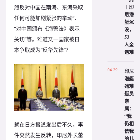
丨印
烈反对中国在南海、东海采取
尼潜
任何可能加剧紧张的举动”、
艇沉
“对中国颁布《海警法》表示
没，
53
关切”等。难道又一国家被日
人全
本争取成为“反华先锋”？
遇难
04-29
印尼
潜艇
殉难
艇员
亲
属：
“我
仍相
就在日方报道发出后不久，事
信我
件突然发生反转，印尼外长蕾
的儿