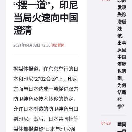
印尼
“摆一道”，印尼
发现
当局火速向中国
失踪
潜艇
澄清
残
骸，
出事
2021年04月08日 12:35
印尼新闻
原因
中国
潜艇
据媒体报道，在东京举行的日
也遇
到，
本和印尼“2加2会谈”上，印尼
为何
方面与日本达成一项促进双方
结局
防卫装备及技术转移的协定，
悲
惨？
允许日本制造的防卫装备出口
到印尼。事后，日本共同社等
04-29
瞬间
媒体却报道称“日本与印尼强
一周