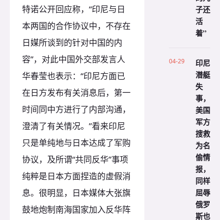
特诺公开回应称，“印尼与日
子还
活
本两国的合作协议中，不存在
着”
日媒所谈到的针对中国的内
容”，对此中国外交部发言人
04-29
印尼
潜艇
华春莹也表示：“印尼方面已
失
在日方发布有关消息后，第一
事，
时间同中方进行了内部沟通，
美国
军方
澄清了有关情况。”看来印尼
搜救
只是单纯地与日本达成了军购
为名
偷情
协议，及所谓“共同反华”事项
报，
纯粹是日本方面捏造的虚假消
同样
屈辱
息。很明显，日本媒体大张旗
俄罗
鼓地炮制南海国家加入反华阵
斯也