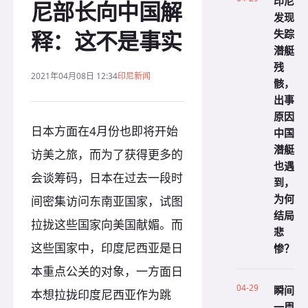
印尼
尼部长向中国解
发现
释：这不是事实
失踪
潜艇
残
2021年04月08日 12:34
印尼新闻
骸，
出事
原因
日本方面在4月份也即将开始
中国
潜艇
访美之旅，而为了获得更多的
也遇
会谈筹码，日本在过去一段时
到，
为何
间密集访问东南亚国家，试图
结局
拉拢这些国家向美国献媚。而
悲
这些国家中，印度尼西亚是日
惨？
本重点公关的对象，一方面日
04-29
瞬间
本想拉拢印度尼西亚作为跳
一周