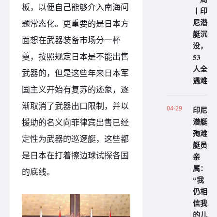
板，以便自己能够介入南海问
丨印
尼潜
题常态化。更重要的是日本方
艇沉
面想在武器装备市场分一杯
没，
羹，按照规定日本是不能出售
53
人全
武器的，但是这些年来日本军
遇难
国主义开始有复苏的迹象，逐
渐取消了武器出口限制，并以
04-29
印尼
潜艇
援助的名义向菲律宾出售已经
殉难
定性为武器的巡逻艇，这些都
艇员
是日本在打着擦边球试探各国
亲
属：
的底线。
“我
仍相
信我
的儿