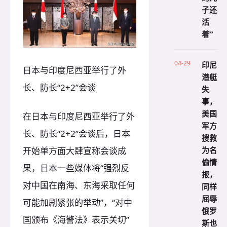
子还
活
着”
04-29
印尼
日本与印度尼西亚举行了外
潜艇
长、防长“2+2”会谈
失
事，
美国
在日本与印度尼西亚举行了外
军方
长、防长“2+2”会谈后，日本
搜救
为名
开始单方面大肆宣称会谈成
偷情
果，日本一些媒体将“强烈反
报，
对中国在南海、东海采取任何
同样
屈辱
可能加剧紧张的举动”，“对中
俄罗
国颁布《海警法》表示关切”
斯也