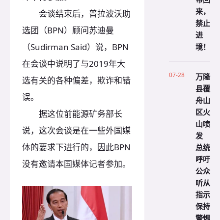
来，
会谈结束后，普拉波沃助
禁止
选团（BPN）顾问苏迪曼
进
（Sudirman Said）说，BPN
境！
在会谈中说明了与2019年大
07-28
万隆
选有关的各种偏差，欺诈和错
县覆
误。
舟山
区火
据这位前能源矿务部长
山喷
说，这次会谈是在一些外国媒
发
体的要求下进行的，因此BPN
总统
呼吁
没有邀请本国媒体记者参加。
公众
听从
指示
保持
警惕