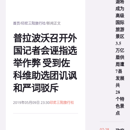
湖将
成为
高级
国际
/
/
首页
印尼三阳旅行社
新闻正文
旅游
普拉波沃召开外
景区
3.5
国记者会诬指选
万亿
盾供
举作弊 受到佐
周遭
7县
科维助选团讥讽
发展
和严词驳斥
共
28
个特
2019年05月09日 23:30
印尼三阳旅行社
色景
点
07-28