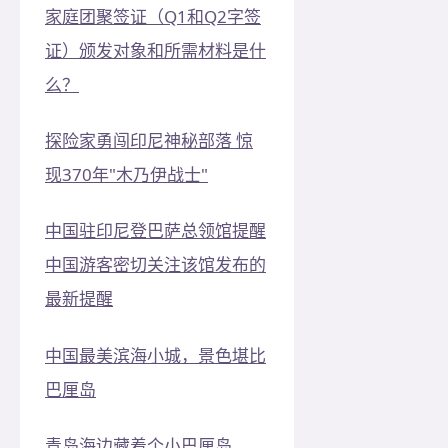
家庭团聚签证（Q1和Q2字签
证）颁发对象和所需材料是什
么？
探险家勇闯印尼神秘部落 惊
现370年"木乃伊战士"
中国驻印尼登巴萨总领馆提醒
中国游客密切关注该馆发布的
最新提醒
中国最美滨海小城，景色堪比
巴厘岛
青岛海边藏着个小巴厘岛