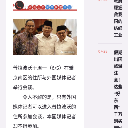
政府
應拯
救我
国的
纺织
工业
07-28
假期
出国
旅游
普拉波沃于周一（6/5）在雅
注
京南区的住所与外国媒体记者
意！
这些
举行会谈。
“好
令人不解的是，只有外国
东
媒体记者可以进入普拉波沃的
西”
千万
住所参加会谈，本国媒体记者
别买
却不得参加。
带回