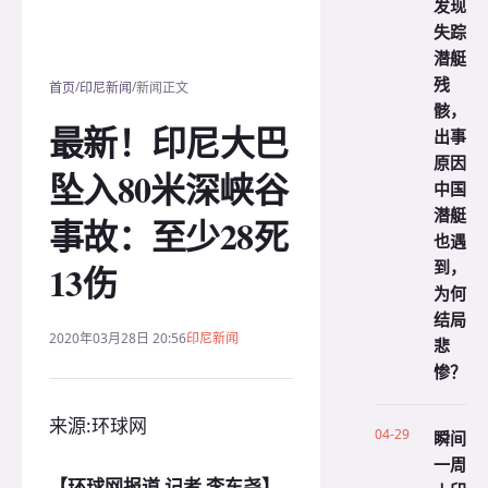
发现
失踪
潜艇
残
/
/
首页
印尼新闻
新闻正文
骸，
最新！印尼大巴
出事
原因
坠入80米深峡谷
中国
潜艇
事故：至少28死
也遇
到，
13伤
为何
结局
2020年03月28日 20:56
印尼新闻
悲
惨？
来源:环球网
04-29
瞬间
一周
【环球网报道 记者 李东尧】