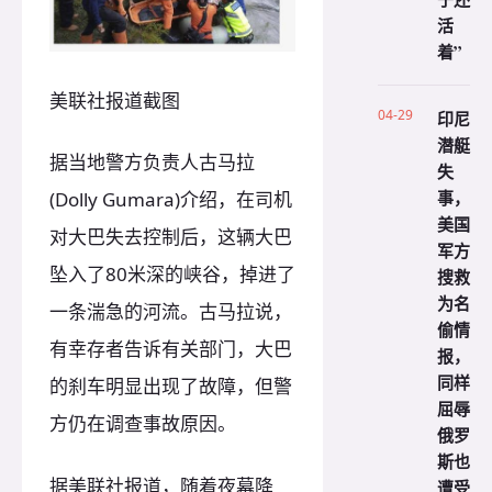
活
着”
美联社报道截图
04-29
印尼
潜艇
据当地警方负责人古马拉
失
事，
(Dolly Gumara)介绍，在司机
美国
对大巴失去控制后，这辆大巴
军方
坠入了80米深的峡谷，掉进了
搜救
为名
一条湍急的河流。古马拉说，
偷情
有幸存者告诉有关部门，大巴
报，
同样
的刹车明显出现了故障，但警
屈辱
方仍在调查事故原因。
俄罗
斯也
据美联社报道，随着夜幕降
遭受