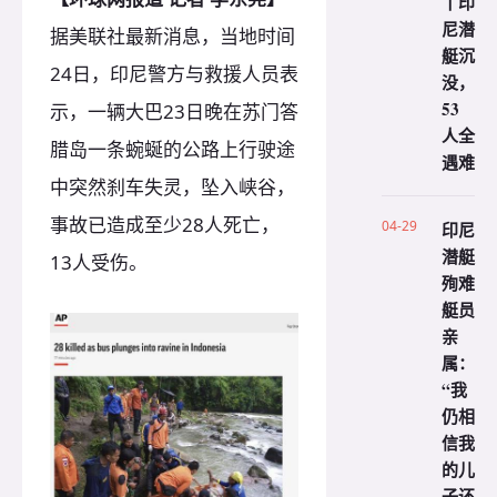
丨印
尼潜
据美联社最新消息，当地时间
艇沉
24日，印尼警方与救援人员表
没，
53
示，一辆大巴23日晚在苏门答
人全
腊岛一条蜿蜒的公路上行驶途
遇难
中突然刹车失灵，坠入峡谷，
事故已造成至少28人死亡，
04-29
印尼
潜艇
13人受伤。
殉难
艇员
亲
属：
“我
仍相
信我
的儿
子还