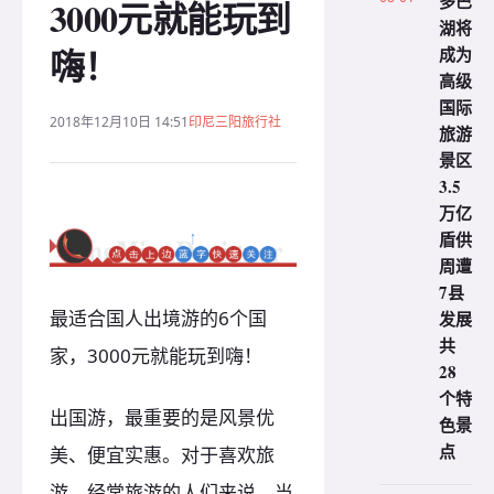
多巴
3000元就能玩到
湖将
嗨！
成为
高级
国际
2018年12月10日 14:51
印尼三阳旅行社
旅游
景区
3.5
万亿
盾供
周遭
7县
最适合国人出境游的6个国
发展
共
家，3000元就能玩到嗨！
28
个特
出国游，最重要的是风景优
色景
点
美、便宜实惠。对于喜欢旅
游、经常旅游的人们来说，当