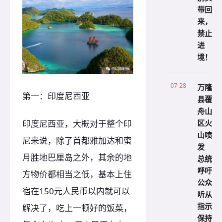
带回
来，
禁止
进
境！
07-28
万隆
第一：印度尼西亚
县覆
舟山
区火
印度尼西亚，大概对于整个印
山喷
尼来说，除了首都雅加达和蜜
发
月胜地巴厘岛之外，其余的地
总统
呼吁
方物价都相当之低，基本上住
公众
宿在150元人民币以内就可以
听从
指示
解决了，吃上一顿好的饭菜，
保持