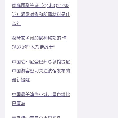
家庭团聚签证（Q1和Q2字签
证）颁发对象和所需材料是什
么？
探险家勇闯印尼神秘部落 惊
现370年"木乃伊战士"
中国驻印尼登巴萨总领馆提醒
中国游客密切关注该馆发布的
最新提醒
中国最美滨海小城，景色堪比
巴厘岛