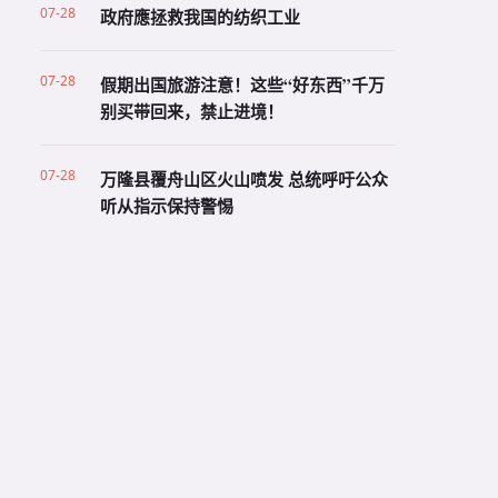
07-28
政府應拯救我国的纺织工业
07-28
假期出国旅游注意！这些“好东西”千万
别买带回来，禁止进境！
07-28
万隆县覆舟山区火山喷发 总统呼吁公众
听从指示保持警惕