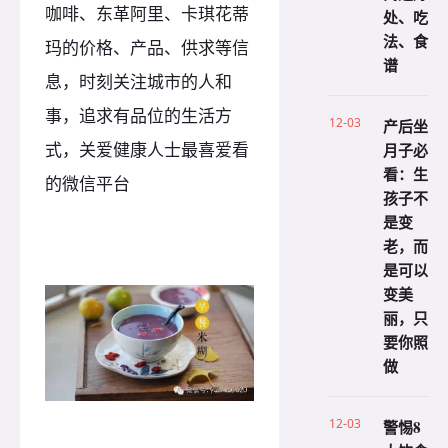
咖啡、东革阿里、卡琪花蒂
处、吃
法、食
玛的价格、产品、供求等信
谱
息，时刻关注城市的人和
事，追求有品位的生活方
12-03
产后坐
式，关爱健康人士最喜爱看
月子必
看：生
的微信平台
孩子不
是变
老，而
是可以
变美
丽，只
要你照
做
12-03
警惕8