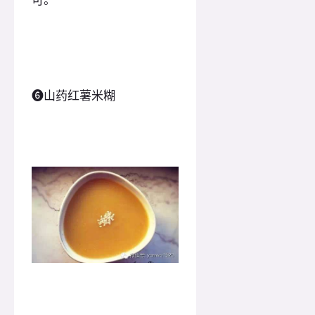
❻山药红薯米糊