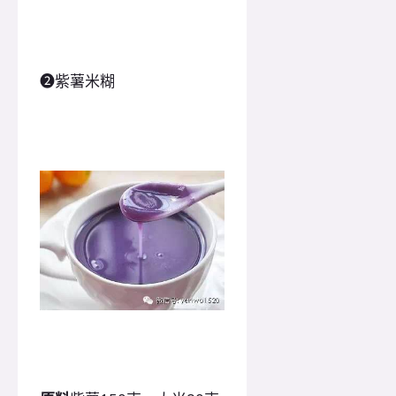
❷紫薯米糊