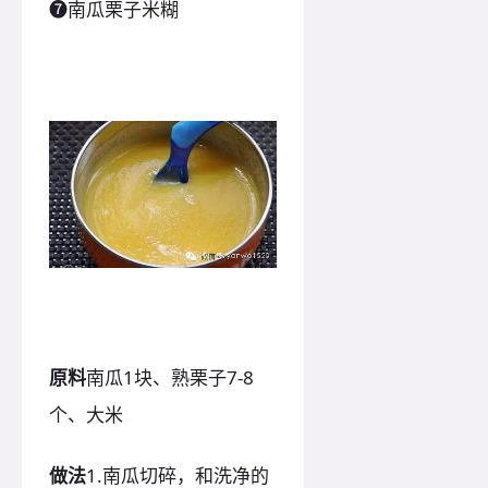
❼南瓜栗子米糊
原料
南瓜1块、熟栗子7-8
个、大米
做法
1.南瓜切碎，和洗净的