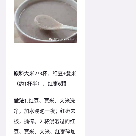
原料
大米2/3杯、红豆+薏米
（约1杯半）、红枣6颗
做法
1.红豆、薏米、大米洗
净，加水浸泡一夜；红枣去
核，撕碎。2.将浸泡过的红
豆、薏米、大米、红枣碎加