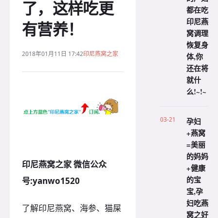
了，这样吃更
都在吃
印尼燕
有营养！
窝调理
恢复身
2018年01月11日 17:42
印尼燕窝之家
体,你
还在将
就什
么!~!~
03-21
孕妇
+燕窝
=美丽
的妈妈
印尼燕窝之家 微信公众
+健康
的宝
号:yanwo1520
宝,孕
妇吃燕
了解印尼燕窝、海参、猫屎
窝之好