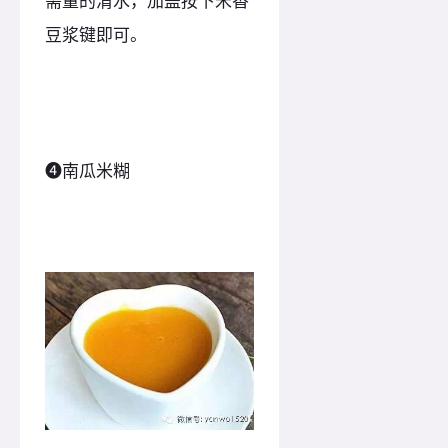
需量的清水，加盖按下米香
豆浆键即可。
❹南瓜米糊