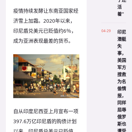
活
疫情持续发酵让东南亚国家经
着”
济雪上加霜。2020年以来，
印尼盾兑美元已贬值约6％，
04-29
印尼
潜艇
成为亚洲表现最差的货币。
失
事，
美国
军方
搜救
为名
偷情
报，
同样
屈辱
自从印度尼西亚上月宣布一项
俄罗
397.6万亿印尼盾的购债计划
斯也
遭受
以来，印尼盾兑美元已贬值