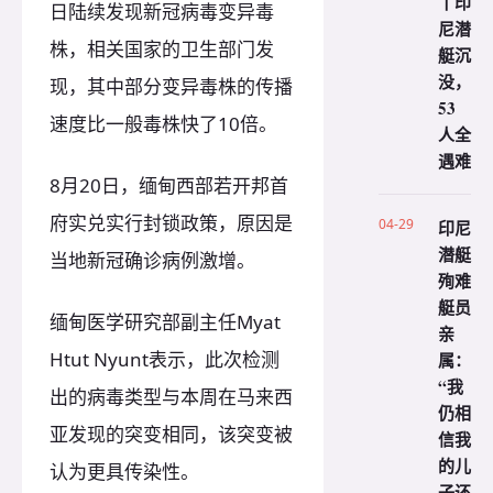
丨印
日陆续发现新冠病毒变异毒
尼潜
株，相关国家的卫生部门发
艇沉
没，
现，其中部分变异毒株的传播
53
速度比一般毒株快了10倍。
人全
遇难
8月20日，缅甸西部若开邦首
府实兑实行封锁政策，原因是
04-29
印尼
潜艇
当地新冠确诊病例激增。
殉难
艇员
缅甸医学研究部副主任Myat
亲
Htut Nyunt表示，此次检测
属：
“我
出的病毒类型与本周在马来西
仍相
亚发现的突变相同，该突变被
信我
的儿
认为更具传染性。
子还