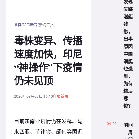
发现
失踪
潜艇
残
/
/
首页
印尼新闻
新闻正文
骸，
毒株变异、传播
出事
原因
速度加快，印尼
中国
潜艇
“神操作”下疫情
也遇
到，
仍未见顶
为何
结局
2020年09月07日 10:13
印尼新闻
悲
惨？
目前东南亚疫情仍在发酵。马
04-29
瞬间
来西亚、菲律宾、缅甸等国近
一周