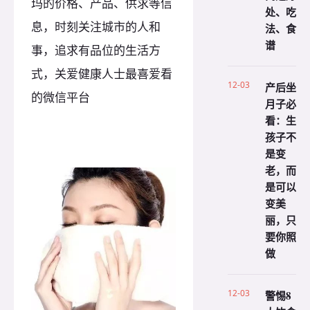
玛的价格、产品、供求等信
处、吃
息，时刻关注城市的人和
法、食
谱
事，追求有品位的生活方
式，关爱健康人士最喜爱看
12-03
产后坐
的微信平台
月子必
看：生
孩子不
是变
老，而
是可以
变美
丽，只
要你照
做
12-03
警惕8