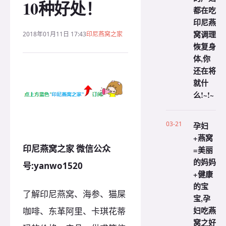
10种好处！
都在吃
印尼燕
窝调理
2018年01月11日 17:43
印尼燕窝之家
恢复身
体,你
还在将
就什
么!~!~
03-21
孕妇
+燕窝
印尼燕窝之家 微信公众
=美丽
的妈妈
号:yanwo1520
+健康
的宝
了解印尼燕窝、海参、猫屎
宝,孕
妇吃燕
咖啡、东革阿里、卡琪花蒂
窝之好