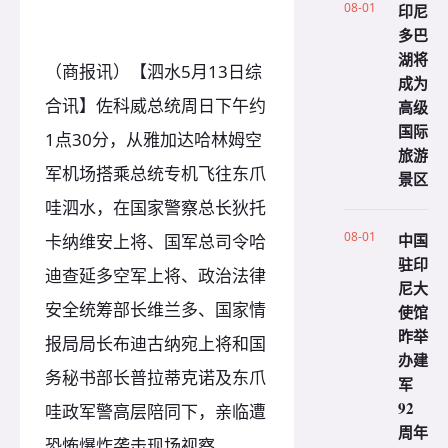
08-01
印尼
多巴
湖将
（商报讯）【泗水5月13日综
成为
合讯】佐科威总统周日下午约
高级
国际
1点30分，从雅加达哈林姆空
旅游
军机场搭乘总统专机飞往东爪
景区
哇泗水，在国家警察总长狄托
08-01
中国
卡纳维安上将、国军总司令哈
驻印
迪查延多空军上将、政治法律
尼大
安全统筹部长维兰多、国家情
使馆
昨举
报局局长布迪古纳宛上将和国
办建
务秘书部长普拉蒂克诺及东爪
军
92
哇政军警高层陪同下，亲临遭
周年
恐怖爆炸袭击现场视察。