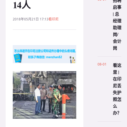
招聘
14人
启事
| 总
2018年05月21日 17:13
看印尼
经理
助理
岗/
会计
岗
08-01
看这
里 |
在印
尼丢
失护
照怎
么
办？