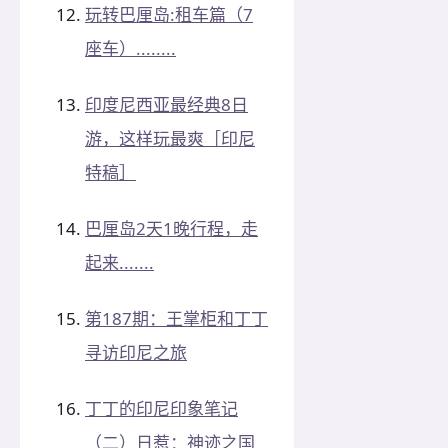
玩转巴厘岛:租车篇（7
座车）........
印度尼西亚最经典8日
游，这样玩最爽［印尼
特稿］
巴厘岛2天1晚行程，走
起来.......
第187期：王掌柜和丁丁
寻访印尼之旅
丁丁的印尼印象笔记
（二）日惹：神迹之国