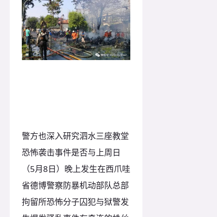
警方也深入研究泗水三座教堂
恐怖袭击事件是否与上周日
（5月8日）晚上发生在西爪哇
省德博警察防暴机动部队总部
拘留所恐怖分子囚犯与狱警发