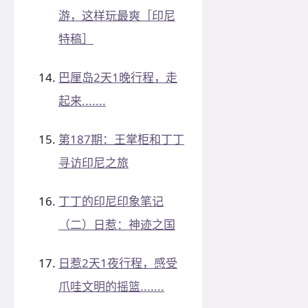
游，这样玩最爽［印尼
特稿］
巴厘岛2天1晚行程，走
起来.......
第187期：王掌柜和丁丁
寻访印尼之旅
丁丁的印尼印象笔记
（二）日惹：神迹之国
日惹2天1夜行程，感受
爪哇文明的摇篮.......