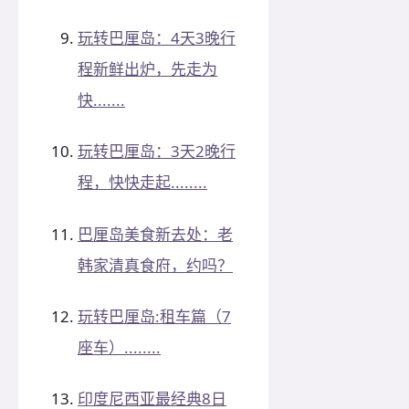
玩转巴厘岛：4天3晚行
程新鲜出炉，先走为
快.......
玩转巴厘岛：3天2晚行
程，快快走起........
巴厘岛美食新去处：老
韩家清真食府，约吗？
玩转巴厘岛:租车篇（7
座车）........
印度尼西亚最经典8日