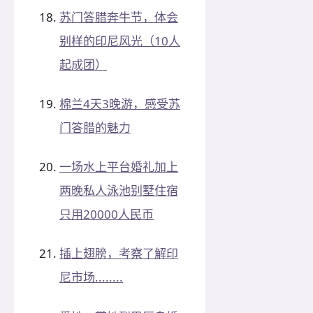
苏门答腊奔牛节，体会
别样的印尼风光（10人
起成团）
棉兰4天3晚游，感受苏
门答腊的魅力
一场水上平台婚礼加上
两晚私人泳池别墅住宿
只用20000人民币
插上翅膀，考察了解印
尼市场........