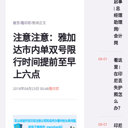
启事
| 总
经理
助理
/
/
首页
看印尼
新闻正文
岗/
注意注意：雅加
会计
岗
达市内单双号限
行时间提前至早
08-01
看这
里 |
上六点
在印
尼丢
失护
2018年04月23日 00:48
看印尼
照怎
么
办？
08-01
印尼