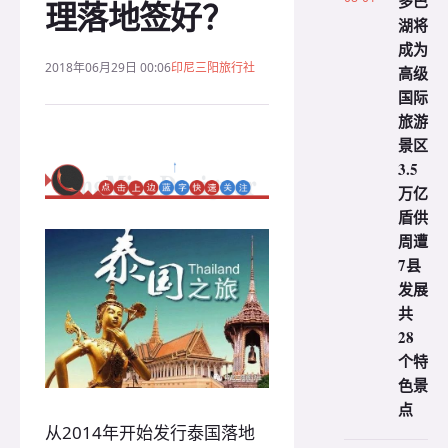
多巴
理落地签好？
湖将
成为
2018年06月29日 00:06
印尼三阳旅行社
高级
国际
旅游
景区
3.5
万亿
盾供
周遭
7县
发展
共
28
个特
色景
点
从2014年开始发行泰国落地