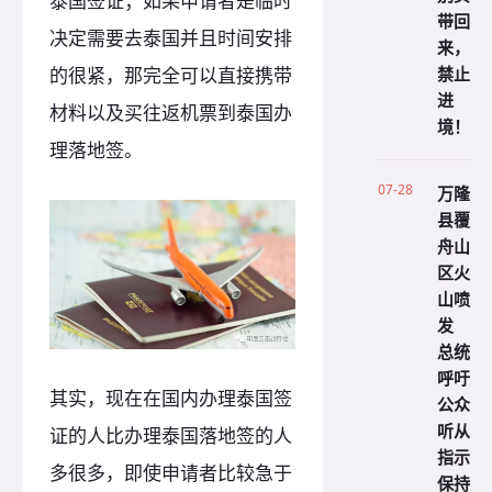
泰国签证；如果申请者是临时
带回
决定需要去泰国并且时间安排
来，
禁止
的很紧，那完全可以直接携带
进
材料以及买往返机票到泰国办
境！
理落地签。
07-28
万隆
县覆
舟山
区火
山喷
发
总统
呼吁
其实，现在在国内办理泰国签
公众
听从
证的人比办理泰国落地签的人
指示
多很多，即使申请者比较急于
保持