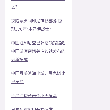
么？
探险家勇闯印尼神秘部落 惊
现370年"木乃伊战士"
中国驻印尼登巴萨总领馆提醒
中国游客密切关注该馆发布的
最新提醒
中国最美滨海小城，景色堪比
巴厘岛
青岛海边藏着个小巴厘岛
巴厘阿贡火山开始爆发