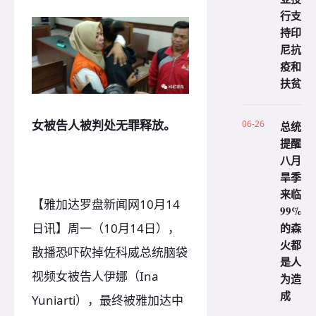
行支
持印
尼抗
疫和
扶贫
女被告人被判处无罪释放。
06-26
总统
提醒
八月
旱季
来临
【雅加达罗盘新闻网10月14
99%
日讯】周一（10月14日），
的森
火都
散播恐吓砍掉佐科威总统脑袋
是人
视频女被告人伊娜（Ina
为造
成
Yuniarti），最终被雅加达中