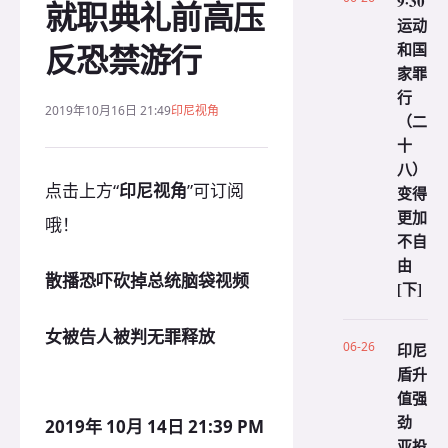
9·30
就职典礼前高压
运动
反恐禁游行
和国
家罪
行
2019年10月16日 21:49
印尼视角
（二
十
八）
点击上方“
印尼视角
”可订阅
变得
更加
哦！
不自
由
散播恐吓砍掉总统脑袋视频
[下]
女被告人被判无罪释放
06-26
印尼
盾升
值强
劲
2019年 10月 14日 21:39 PM
亚投