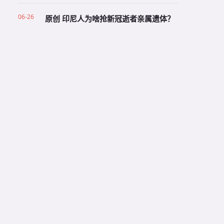
06-26
原创 印尼人为啥抢新冠逝者亲属遗体？