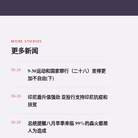
MORE STORIES
更多新闻
06-26
9·30运动和国家罪行（二十八）变得更
加不自由[下]
06-26
印尼盾升值强劲 亚投行支持印尼抗疫和
扶贫
06-26
总统提醒八月旱季来临 99%的森火都是
人为造成