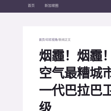
首页
新加坡圈
/
/
首页
印尼视角
新闻正文
烟霾！烟霾！
空气最糟城市
一代巴拉巴
级