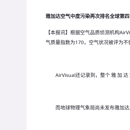
雅加达空气中度污染再次排名全球第四
【本报讯】根据空气品质侦测机构AirV
气质量指数为170，空气状况被评为
AirVisual还记录到，整个 雅 加 达 空
而地球物理气象局尚未发布雅加达周一