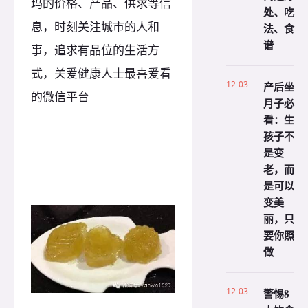
玛的价格、产品、供求等信
处、吃
息，时刻关注城市的人和
法、食
谱
事，追求有品位的生活方
式，关爱健康人士最喜爱看
12-03
产后坐
的微信平台
月子必
看：生
孩子不
是变
老，而
是可以
变美
丽，只
要你照
做
12-03
警惕8