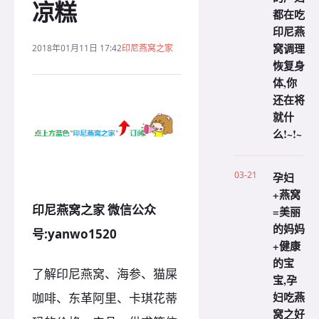
凉糕
都在吃
印尼燕
窝调理
2018年01月11日 17:42
印尼燕窝之家
恢复身
体,你
还在将
就什
么!~!~
03-21
孕妇
+燕窝
印尼燕窝之家 微信公众
=美丽
的妈妈
号:yanwo1520
+健康
的宝
了解印尼燕窝、海参、猫屎
宝,孕
妇吃燕
咖啡、东革阿里、卡琪花蒂
窝之好