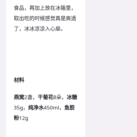
食品，再加上放在冰箱里，
取出吃的时候感觉真是爽透
了，冰冰凉凉入心扉。
材料
燕窝
2盏，
干菊花
8朵，
冰糖
35g，
纯净水
450ml，
鱼胶
粉
12g