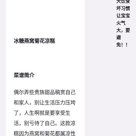
大饮食
坏习惯
让宝宝
火气
大，要
避
冰糖燕窝菊花凉糕
免！！
菜谱简介
偶尔弄些贵族甜品稿赏自己
和家人，别让生活压力压垮
了，人生啊就是要享受生
活，别亏待了自己。这款凉
糕因为燕窝和菊花都属凉性